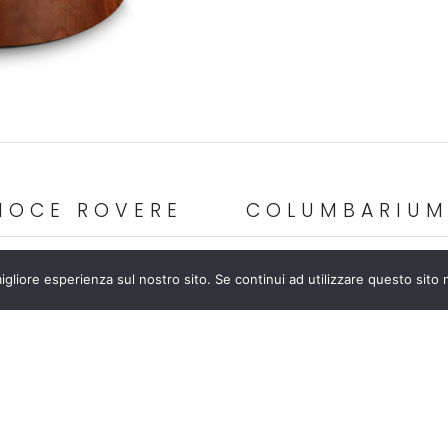
NOCE ROVERE
COLUMBARIUM 
igliore esperienza sul nostro sito. Se continui ad utilizzare questo sito