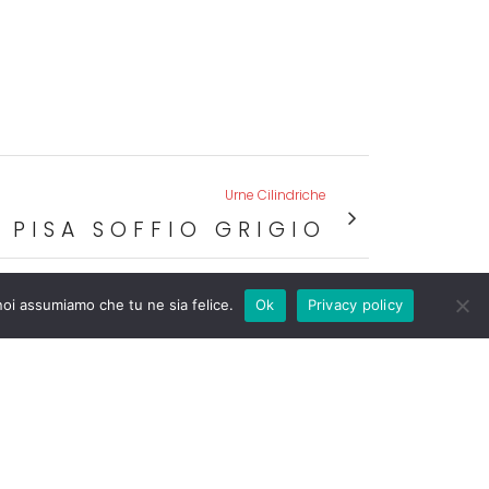
Urne Cilindriche
PISA SOFFIO GRIGIO
 noi assumiamo che tu ne sia felice.
Ok
Privacy policy