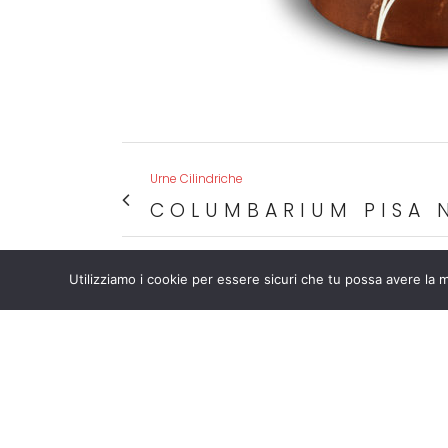
Urne Cilindriche
COLUMBARIUM PISA 
Utilizziamo i cookie per essere sicuri che tu possa avere la m