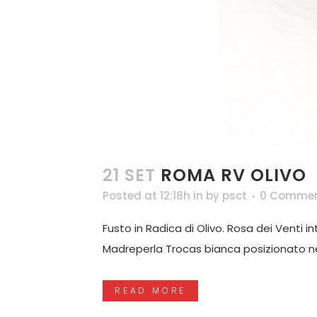
21 SET
ROMA RV OLIVO
Posted at 12:18h
in
by
psct
0 Comme
Fusto in Radica di Olivo. Rosa dei Venti 
Madreperla Trocas bianca posizionato nel
READ MORE