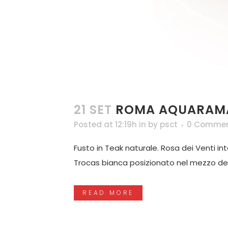
21 SET
ROMA AQUARAMA
Posted at 12:19h
in
by
psct
0 Comme
Fusto in Teak naturale. Rosa dei Venti i
Trocas bianca posizionato nel mezzo della
READ MORE