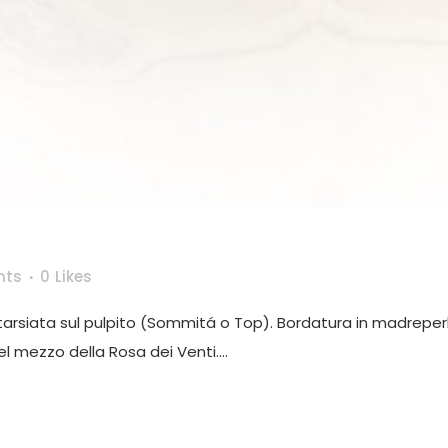
nts
0
Likes
intarsiata sul pulpito (Sommitá o Top). Bordatura in madrepe
 mezzo della Rosa dei Venti....