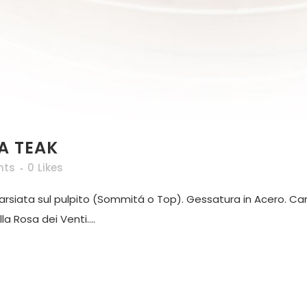
 TEAK
nts
0
Likes
ntarsiata sul pulpito (Sommitá o Top). Gessatura in Acero. C
 Rosa dei Venti....