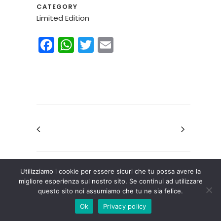
CATEGORY
Limited Edition
Facebook
WhatsApp
Twitter
Email
Utilizziamo i cookie per essere sicuri che tu possa avere la
migliore esperienza sul nostro sito. Se continui ad utilizzare
questo sito noi assumiamo che tu ne sia felice.
Ok
Privacy policy