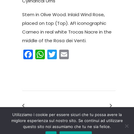
Cylindrical Urns
Stem in Olive Wood. Inlaid Wind Rose,
placed on top (Top). AFI iconographic
Cameo in real white Trocas Nacre in the
middle of the Rosa dei Venti.
Facebook
WhatsApp
Twitter
Email
Utilizziamo i cookie per essere sicuri che tu possa avere la
migliore esperienza sul nostro sito. Se continui ad utilizzare
questo sito noi assumiamo che tu ne sia felice.