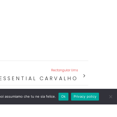
Rectangular Urns
ESSENTIAL CARVALHO
 noi assumiamo che tu ne sia felice.
Ok
Privacy policy