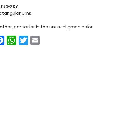
TEGORY
ctangular Urns
ather, particular in the unusual green color.
Facebook
WhatsApp
Twitter
Email