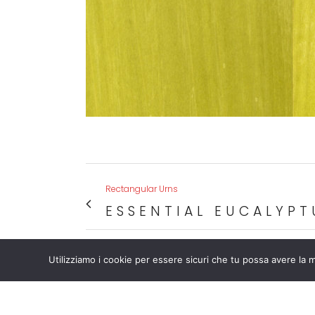
Rectangular Urns
ESSENTIAL EUCALYPT
Utilizziamo i cookie per essere sicuri che tu possa avere la m