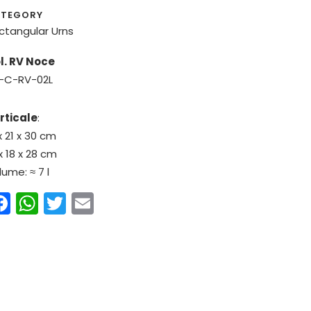
TEGORY
ctangular Urns
l. RV Noce
-C-RV-02L
rticale
:
x 21 x 30 cm
x 18 x 28 cm
lume: ≈ 7 l
Facebook
WhatsApp
Twitter
Email