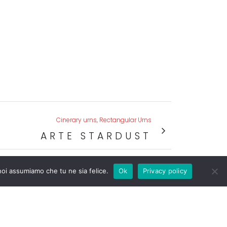
Cinerary urns, Rectangular Urns
ARTE STARDUST
 noi assumiamo che tu ne sia felice.
Ok
Privacy policy