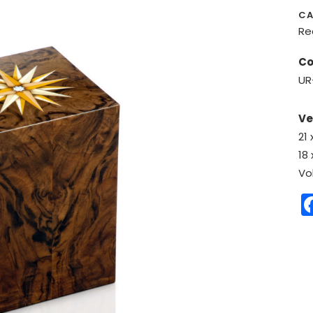
CA
Re
Co
UR
Ve
21 
18 
Vo